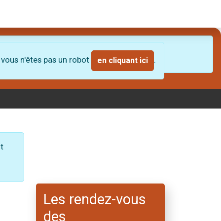
entale 81
.
t ici
 vous n'êtes pas un robot
.
en cliquant ici
t
Les rendez-vous
des