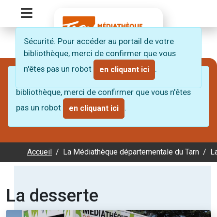
Panneau de gestion des cookies
Menu Principal
Retour à l'accueil du site de la médiathèque 
Sécurité. Pour accéder au portail de votre
bibliothèque, merci de confirmer que vous
n'êtes pas un robot
.
en cliquant ici
Sécurité. Pour accéder au portail de votre
bibliothèque, merci de confirmer que vous n'êtes
pas un robot
.
en cliquant ici
Accueil
La Médiathèque départementale du Tarn
L
La desserte