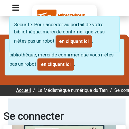
Panneau de gestion des cookies
Menu Principal
Retour à l'accueil du site de la médiathèque 
Sécurité. Pour accéder au portail de votre
bibliothèque, merci de confirmer que vous
n'êtes pas un robot
.
en cliquant ici
Sécurité. Pour accéder au portail de votre
bibliothèque, merci de confirmer que vous n'êtes
pas un robot
.
en cliquant ici
Accueil
La Médiathèque numérique du Tarn
Se con
Se connecter